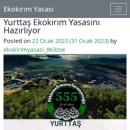
İçeriğe geç
Ekokırım Yasası
Ana gezinti
Yurttaş Ekokırım Yasasını
Hazırlıyor
Posted on
22 Ocak 2023
(31 Ocak 2023)
by
ekokirimyasasi_863zoe