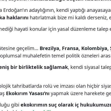
e olsa Erdoğan’ın adaylığının, kendi yaptığı anay
ka haklarını
hatırlatmak bize mi kaldı derseniz, e
ediği hayati konular için yasal düzenleme talep
n ötesine geçelim…
Brezilya, Fransa, Kolombiya, 
toplumsal muhalefetin temel politik özneleri arası
niş bir birliktelik sağlamak
, kendi siyasal tal
ojik tahribatlarda rolü ve imzası olan hiçbir siya
taş
Ekokırım Yasası’nı
yapmak üzere harekete geç
duğu gibi
ekokırımın suç olarak iç hukukumuz