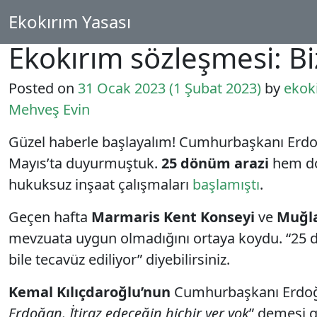
İçeriğe geç
Ekokırım Yasası
Ana gezinti
Ekokırım sözleşmesi: Bi
Posted on
31 Ocak 2023
(1 Şubat 2023)
by
ekok
Mehveş Evin
Güzel haberle başlayalım! Cumhurbaşkanı Erdo
Mayıs’ta duyurmuştuk.
25 dönüm arazi
hem doğ
hukuksuz inşaat çalışmaları
başlamıştı
.
Geçen hafta
Marmaris Kent Konseyi
ve
Muğla
mevzuata uygun olmadığını ortaya koydu. “25 dönü
bile tecavüz ediliyor” diyebilirsiniz.
Kemal Kılıçdaroğlu’nun
Cumhurbaşkanı Erdoğa
Erdoğan. İtiraz edeceğin hiçbir yer yok
” demesi g