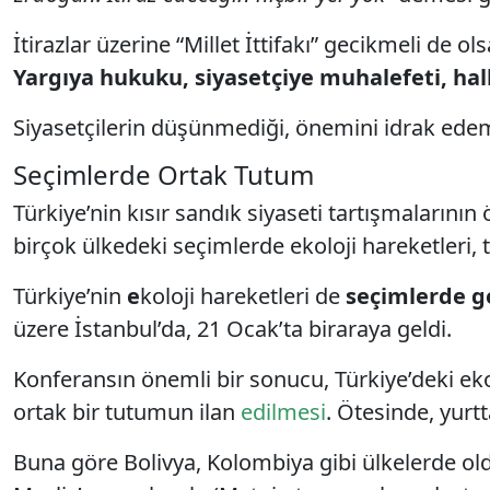
İtirazlar üzerine “Millet İttifakı” gecikmeli d
Yargıya hukuku, siyasetçiye muhalefeti, hal
Siyasetçilerin düşünmediği, önemini idrak edem
Seçimlerde Ortak Tutum
Türkiye’nin kısır sandık siyaseti tartışmalarını
birçok ülkedeki seçimlerde ekoloji hareketleri, 
Türkiye’nin
e
koloji hareketleri de
seçimlerde ge
üzere İstanbul’da, 21 Ocak’ta biraraya geldi.
Konferansın önemli bir sonucu, Türkiye’deki ekol
ortak bir tutumun ilan
edilmesi
. Ötesinde, yurt
Buna göre Bolivya, Kolombiya gibi ülkelerde ol