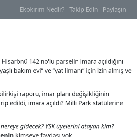
Ekokırım Nedir?
Takip Edin
Paylaşın
 Hisarönü 142 no’lu parselin imara açıldığını
lı bakım evi” ve “yat limanı” için izin almış ve
lirkişi raporu, imar planı değişikliğinin
 edildi, imara açıldı? Milli Park statülerine
, nereye gidecek? YSK üyelerini atayan kim?
menin
kimseye faydası yok.