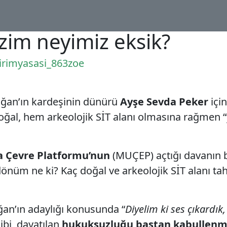
zim neyimiz eksik?
irimyasasi_863zoe
ğan’ın kardeşinin dünürü
Ayşe Sevda Peker
için
al, hem arkeolojik SİT alanı olmasına rağmen “yaş
 Çevre Platformu’nun
(MUÇEP) açtığı davanın bi
m ne ki? Kaç doğal ve arkeolojik SİT alanı tahrip
n’ın adaylığı konusunda “
Diyelim ki ses çıkardık
ibi, dayatılan
hukuksuzluğu baştan kabullen