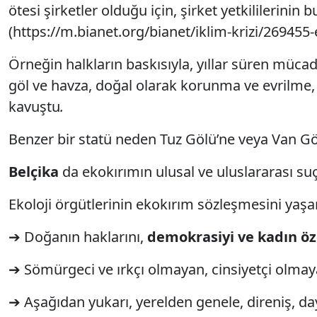
ötesi şirketler olduğu için, şirket yetkililerin
(https://m.bianet.org/bianet/iklim-krizi/26945
Örneğin halkların baskısıyla, yıllar süren mü
göl ve havza, doğal olarak korunma ve evrilme,
kavuştu
.
Benzer bir statü neden Tuz Gölü’ne veya Van Gö
Belçika
da ekokırımın ulusal ve uluslararası suç
Ekoloji örgütlerinin ekokırım sözleşmesini yaşam
➔ Doğanın haklarını,
demokrasiyi ve kadın ö
➔ Sömürgeci ve ırkçı olmayan, cinsiyetçi olmay
➔ Aşağıdan yukarı, yerelden genele, direniş, d