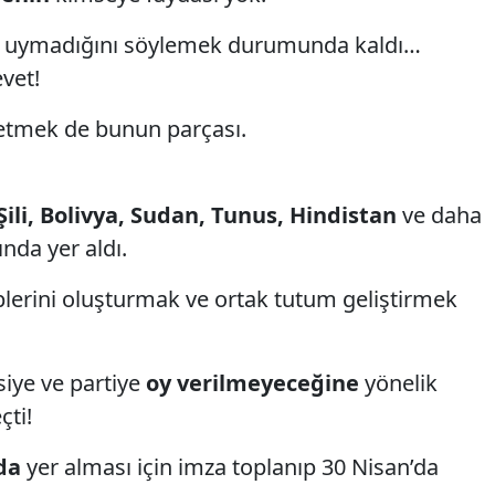
asaya uymadığını söylemek durumunda kaldı…
vet!
 etmek de bunun parçası.
Şili, Bolivya, Sudan, Tunus, Hindistan
ve daha
nda yer aldı.
eplerini oluşturmak ve ortak tutum geliştirmek
siye ve partiye
oy verilmeyeceğine
yönelik
ti!
da
yer alması için imza toplanıp 30 Nisan’da