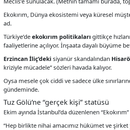
Meclis’e sunulacak. (Metnin tamamı burada, to
Ekokırım, Dünya ekosistemi veya küresel müşt
ad.
Türkiye’de
ekokırım politikaları
gittikçe hızlan
faaliyetlerine açılıyor. İnşaata dayalı büyüme 
Erzincan İliç’deki
siyanür skandalından
Hisarö
kriziyle mücadele” sözleri havada kalıyor.
Oysa mesele çok ciddi ve sadece ülke sınırların
gündeminde.
Tuz Gölü’ne “gerçek kişi” statüsü
Ekim ayında İstanbul’da düzenlenen “Ekokırım”
“Hep birlikte nihai amacımız hükümet ve şirket y