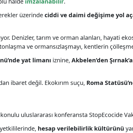
plu halde
imzalanabilir
.
erekler üzerinde
ciddi ve daimi değişime yol aç
ıyor. Denizler, tarım ve orman alanları, hayati ek
betonlaşma ve ormansızlaşmayı, kentlerin çölleşme
nü’nde yat limanı
iznine,
Akbelen’den Şırnak’a
dan ibaret değil. Ekokırım suçu,
Roma Statüsü’ne
 konulu uluslararası konferansta StopEcocide Va
etkililerinde,
hesap verilebilirlik kültürünü
yar