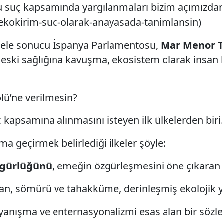
in bu suç kapsamında yargılanmaları bizim açımızda
5-ekokirim-suc-olarak-anayasada-tanimlansin)
cadele sonucu İspanya Parlamentosu,
Mar Menor T
 eski sağlığına kavuşma, ekosistem olarak insan
lü’ne verilmesin?
 kapsamına alınmasını isteyen ilk ülkelerden biri
a geçirmek belirlediği ilkeler şöyle:
zgürlüğünü
, emeğin özgürleşmesini öne çıkaran
an, sömürü ve tahakküme, derinleşmiş ekolojik yı
ayanışma ve enternasyonalizmi esas alan bir söz